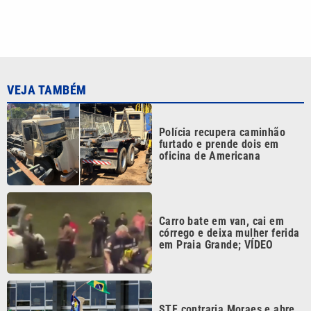
VEJA TAMBÉM
Polícia recupera caminhão
furtado e prende dois em
oficina de Americana
Carro bate em van, cai em
córrego e deixa mulher ferida
em Praia Grande; VÍDEO
STF contraria Moraes e abre
caminho para reduzir penas
de réus do 8 de janeiro