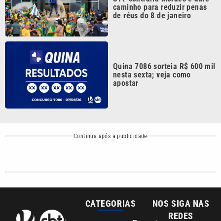
Quina 7086 sorteia R$ 600 mil
nesta sexta; veja como
apostar
Continua após a publicidade
CATEGORIAS
NOS SIGA NAS
REDES
Cotidiano
Esportes
Mundo
Polícia
VTV é afiliada do
SBT na Região
Metropolitana de