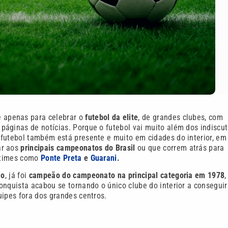
e apenas para celebrar o
futebol da elite
, de grandes clubes, com
ginas de notícias. Porque o futebol vai muito além dos indiscut
 futebol também está presente e muito em cidades do interior, em
ar aos
principais campeonatos do Brasil
ou que correm atrás para
e times como
Ponte Preta
e
Guarani
.
ão
, já foi
campeão do campeonato na principal categoria em 1978
nquista acabou se tornando o único clube do interior a conseguir
ipes fora dos grandes centros.