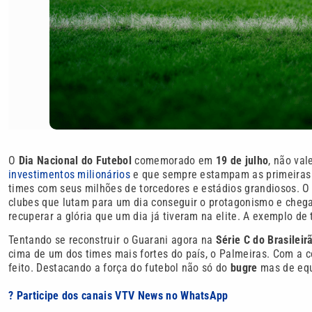
O
Dia Nacional do Futebol
comemorado em
19 de julho
, não val
investimentos milionários
e que sempre estampam as primeiras pá
times com seus milhões de torcedores e estádios grandiosos. O
clubes que lutam para um dia conseguir o protagonismo e cheg
recuperar a glória que um dia já tiveram na elite. A exemplo d
Tentando se reconstruir o Guarani agora na
Série C do Brasileir
cima de um dos times mais fortes do país, o Palmeiras. Com a co
feito. Destacando a força do futebol não só do
bugre
mas de equ
? Participe dos canais VTV News no WhatsApp