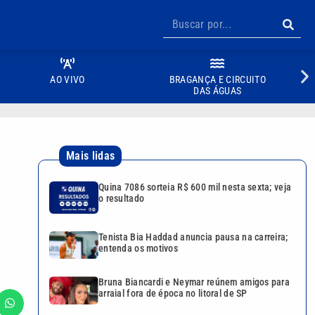
AO VIVO
BRAGANÇA E CIRCUITO
DAS ÁGUAS
Mais lidas
Quina 7086 sorteia R$ 600 mil nesta sexta; veja
o resultado
Tenista Bia Haddad anuncia pausa na carreira;
entenda os motivos
Bruna Biancardi e Neymar reúnem amigos para
arraial fora de época no litoral de SP