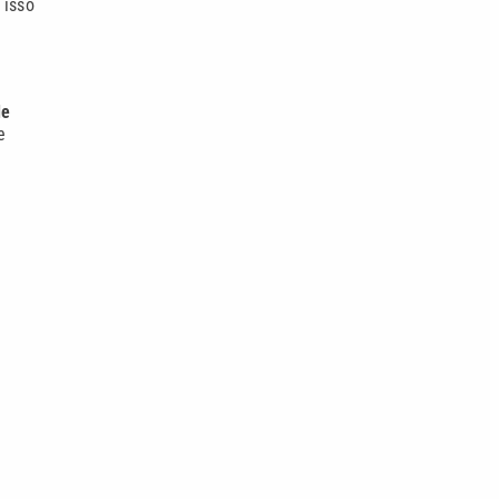
 isso
de
e