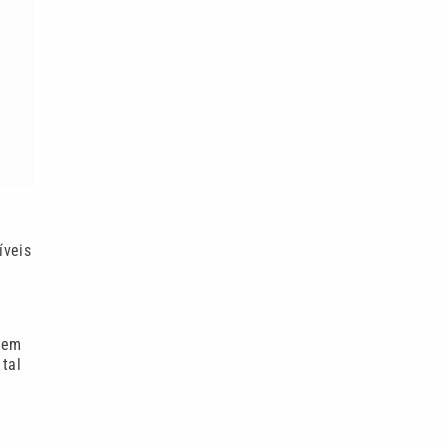
íveis
, em
 tal