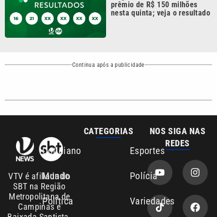
Continua após a publicidade
CATEGORIAS
NOS SIGA NAS
REDES
Cotidiano
Esportes
Mundo
Polícia
VTV é afiliada do
SBT na Região
Metropolitana de
Política
Variedades
Campinas e
Baixada Santista.