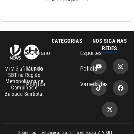
CATEGORIAS
NOS SIGA NAS
REDES
Cotidiano
Esportes
Mundo
Polícia
VTV é afiliada do
SBT na Região
Metropolitana de
Política
Variedades
Campinas e
Baixada Santista.
Sobre nós
Anuncie agora com a emissora VTV SBT
Área de cobertura que a VTV SBT acompanha:
Entre em contato com a VTV News