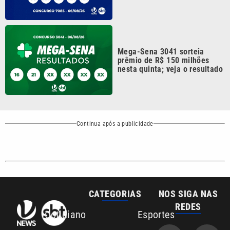
Mega-Sena 3041 sorteia
prêmio de R$ 150 milhões
nesta quinta; veja o resultado
Continua após a publicidade
CATEGORIAS
NOS SIGA NAS
REDES
Cotidiano
Esportes
Mundo
Polícia
VTV é afiliada do
SBT na Região
Metropolitana de
Política
Variedades
Campinas e