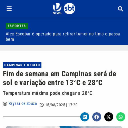
ESPORTES
Alex Escobar é operado para retirar tumor no timo e passa
C
bem
C
CAMPINAS E REGIÃO
Fim de semana em Campinas será de
sol e variação entre 13°C e 28°C
Temperatura máxima pode chegar a 28°C
Rayssa de Souza
15/08/2025 | 17:20