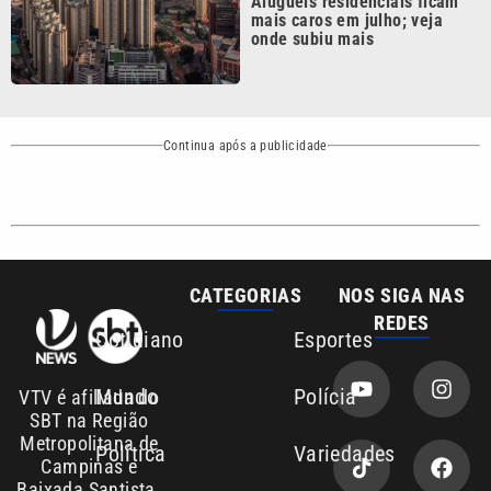
Continua após a publicidade
CATEGORIAS
NOS SIGA NAS
REDES
Cotidiano
Esportes
Mundo
Polícia
VTV é afiliada do
SBT na Região
Metropolitana de
Política
Variedades
Campinas e
Baixada Santista.