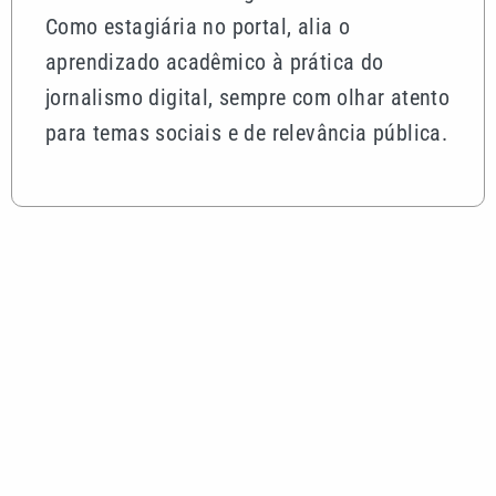
Como estagiária no portal, alia o
aprendizado acadêmico à prática do
jornalismo digital, sempre com olhar atento
para temas sociais e de relevância pública.
Mais lidas
Pai, primeiro treinador e empresário: saiba quem
foi Jorge Messi
Motorista sem habilitação e embriagado invade
pizzaria e deixa feridos em Mongaguá
Dia dos Pais: saiba como escolher o presente ideal