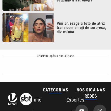
CATEGORIAS
NOS SIGA NAS
REDES
Cotidiano
Esportes
Mundo
Polícia
VTV é afiliada do
SBT na Região
Metropolitana de
Política
Variedades
Campinas e
Baixada Santista.
Sobre nós
Anuncie agora com a emissora VTV SBT
Área de cobertura que a VTV SBT acompanha:
Entre em contato com a VTV News