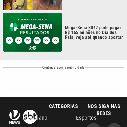
Mega-Sena 3042 pode pagar
R$ 165 milhões no Dia dos
Pais; veja até quando apostar
Continua após a publicidade
CATEGORIAS
NOS SIGA NAS
REDES
Cotidiano
Esportes
Mundo
Polícia
VTV é afiliada do
SBT na Região
Metropolitana de
Política
Variedades
Campinas e