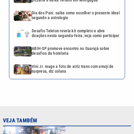
Dia dos Pais: saiba como escolher o presente ideal
segundo a astrologia
Desafio Teleton revela kit completo e abre
doações nesta segunda-feira; veja como participar
ABIH-SP promove encontro no Guarujá sobre
desafios da hotelaria
Vini Jr. reage a foto de atriz trans com emoji de
surpresa, diz coluna
VEJA TAMBÉM
Motorista sem habilitação e
embriagado invade pizzaria e
deixa feridos em Mongaguá