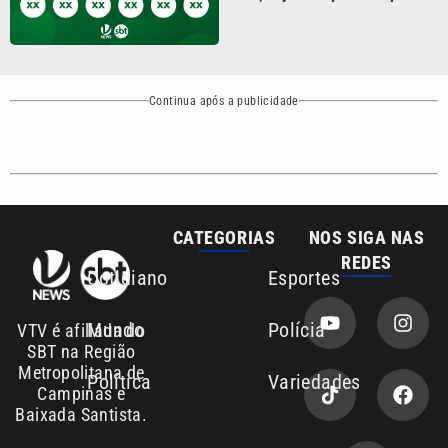
Continua após a publicidade
CATEGORIAS
NOS SIGA NAS
REDES
Cotidiano
Esportes
Mundo
Polícia
VTV é afiliada do
SBT na Região
Metropolitana de
Política
Variedades
Campinas e
Baixada Santista.
Sobre nós
Anuncie agora com a emissora VTV SBT