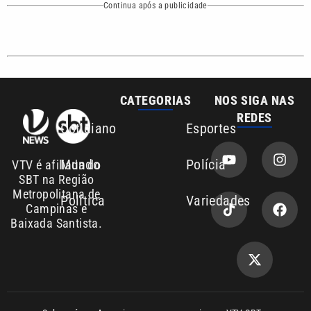
CATEGORIAS
NOS SIGA NAS
REDES
Cotidiano
Esportes
Mundo
Polícia
VTV é afiliada do
SBT na Região
Metropolitana de
Política
Variedades
Campinas e
Baixada Santista.
Sobre nós
Anuncie agora com a emissora VTV SBT
Área de cobertura que a VTV SBT acompanha:
Entre em contato com a VTV News