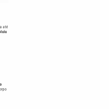
da até
luiu
o
orpo