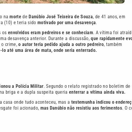
to na
morte
de
Danúbio José Teixeira de Souza
, de 41 anos, em
a (10) e teria sido
motivado por uma desavença
.
s os
envolvidos eram pedreiros e se conheciam
. A vítima foi atraí
ma desavença anterior. Durante a discussão,
que rapidamente evo
 o crime,
o autor teria pedido ajuda a outro pedreiro
, também
á-lo até uma área de mata, onde seria enterrado.
ionou a Polícia Militar
. Segundo o relato registrado no boletim de
a briga e a dupla suspeita queria
enterrar a vítima ainda viva.
da casa onde tudo aconteceu, mas a
testemunha indicou o endereç
resgate foi acionado,
mas Danúbio não resistiu aos ferimentos
. O c