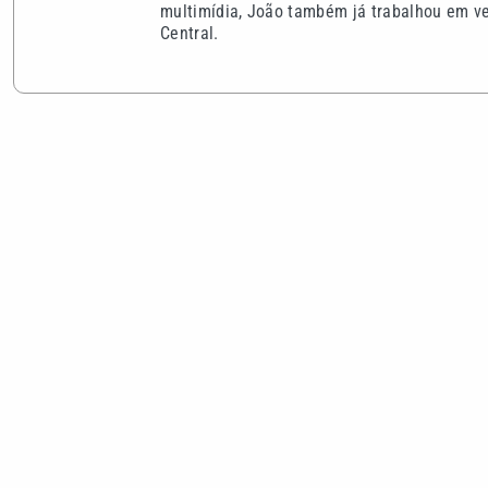
multimídia, João também já trabalhou em veí
Central.
VEJA TAMBÉM