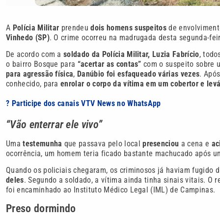
A
Polícia Militar
prendeu
dois homens suspeitos
de envolvimen
Vinhedo (SP)
. O crime ocorreu na madrugada desta segunda-feir
De acordo com a
soldado da Polícia Militar,
Luzia Fabrício
, todo
o bairro Bosque para
“acertar as contas”
com o suspeito sobre u
para agressão física
,
Danúbio foi esfaqueado várias vezes
. Após
conhecido, para
enrolar o corpo da vítima em um cobertor e lev
? Participe dos canais VTV News no WhatsApp
“Vão enterrar ele vivo”
Uma
testemunha
que passava pelo local
presenciou
a cena e
ac
ocorrência, um homem teria ficado bastante machucado após um
Quando os policiais chegaram, os criminosos já haviam fugido 
deles
. Segundo a soldado, a vítima ainda tinha sinais vitais. O 
foi encaminhado ao Instituto Médico Legal (IML) de Campinas.
Preso dormindo