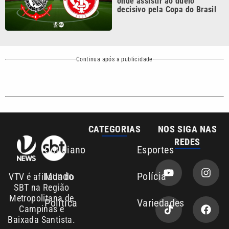
Continua após a publicidade
CATEGORIAS
NOS SIGA NAS
REDES
Cotidiano
Esportes
Mundo
Polícia
VTV é afiliada do
SBT na Região
Metropolitana de
Política
Variedades
Campinas e
Baixada Santista.