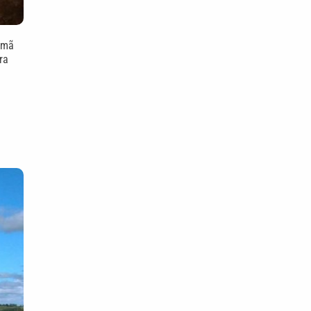
rmã
ra