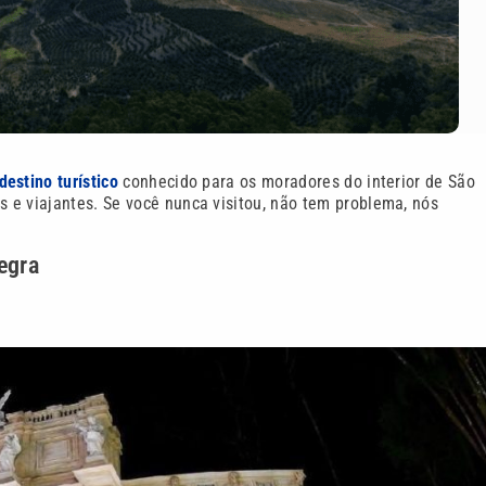
destino turístico
conhecido para os moradores do interior de São
sos e viajantes. Se você nunca visitou, não tem problema, nós
egra