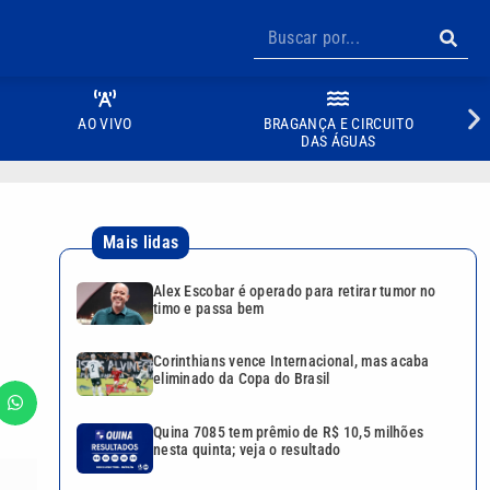
AO VIVO
BRAGANÇA E CIRCUITO
DAS ÁGUAS
Mais lidas
Alex Escobar é operado para retirar tumor no
timo e passa bem
Corinthians vence Internacional, mas acaba
eliminado da Copa do Brasil
Quina 7085 tem prêmio de R$ 10,5 milhões
nesta quinta; veja o resultado