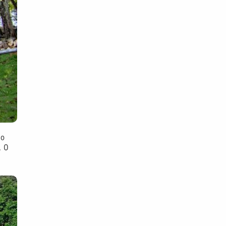
to
. O