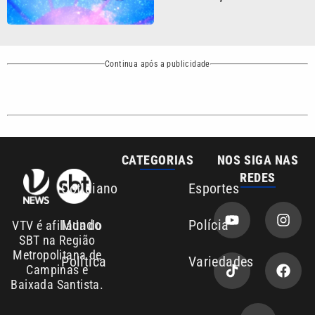
Continua após a publicidade
CATEGORIAS
NOS SIGA NAS
REDES
Cotidiano
Esportes
Mundo
Polícia
VTV é afiliada do
SBT na Região
Metropolitana de
Política
Variedades
Campinas e
Baixada Santista.