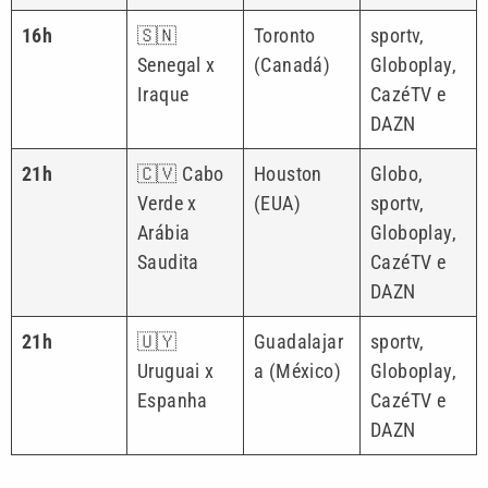
16h
🇸🇳
Toronto
sportv,
Senegal x
(Canadá)
Globoplay,
Iraque
CazéTV e
DAZN
21h
🇨🇻 Cabo
Houston
Globo,
Verde x
(EUA)
sportv,
Arábia
Globoplay,
Saudita
CazéTV e
DAZN
21h
🇺🇾
Guadalajar
sportv,
Uruguai x
a (México)
Globoplay,
Espanha
CazéTV e
DAZN