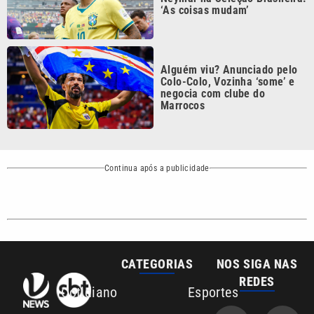
Alguém viu? Anunciado pelo
Colo-Colo, Vozinha ‘some’ e
negocia com clube do
Marrocos
Continua após a publicidade
CATEGORIAS
NOS SIGA NAS
REDES
Cotidiano
Esportes
Mundo
Polícia
VTV é afiliada do
SBT na Região
Metropolitana de
Política
Variedades
Campinas e