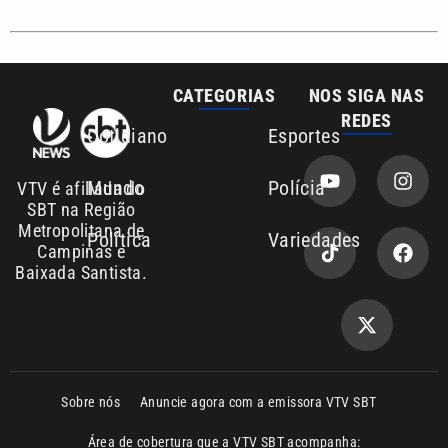
REDES
Cotidiano
Esportes
Mundo
Polícia
VTV é afiliada do
SBT na Região
Metropolitana de
Política
Variedades
Campinas e
Baixada Santista.
Sobre nós
Anuncie agora com a emissora VTV SBT
Área de cobertura que a VTV SBT acompanha:
Entre em contato com a VTV News
Copyright © 2026. Todos os direitos