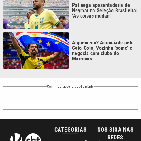
‘As coisas mudam’
Alguém viu? Anunciado pelo
Colo-Colo, Vozinha ‘some’ e
negocia com clube do
Marrocos
Continua após a publicidade
CATEGORIAS
NOS SIGA NAS
REDES
Cotidiano
Esportes
Mundo
Polícia
VTV é afiliada do
SBT na Região
Metropolitana de