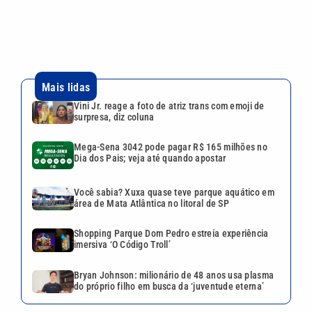
Você sabia? Xuxa quase teve parque aquático em
área de Mata Atlântica no litoral de SP
Shopping Parque Dom Pedro estreia experiência
imersiva ‘O Código Troll’
Bryan Johnson: milionário de 48 anos usa plasma
do próprio filho em busca da ‘juventude eterna’
VEJA TAMBÉM
Uefa diz que perdeu confiança
em presidente da Fifa e
mantém ameaça de boicote à
Copa do Mundo