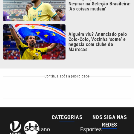
CATEGORIAS
NOS SIGA NAS
REDES
Cotidiano
Esportes
Mundo
Polícia
VTV é afiliada do
SBT na Região
Metropolitana de
Política
Variedades
Campinas e
Baixada Santista.
Sobre nós
Anuncie agora com a emissora VTV SBT
Área de cobertura que a VTV SBT acompanha:
Entre em contato com a VTV News