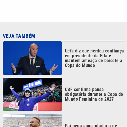
CBF confirma pausa
obrigatória durante a Copa do
Mundo Feminina de 2027
Pai nega aposentadoria de
Neymar na Seleção Brasileira:
‘As coisas mudam’
Alguém viu? Anunciado pelo
Colo-Colo, Vozinha ‘some’ e
negocia com clube do
Marrocos
Continua após a publicidade