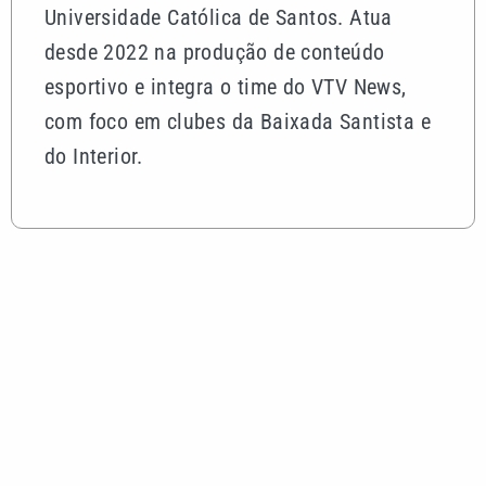
Universidade Católica de Santos. Atua
desde 2022 na produção de conteúdo
esportivo e integra o time do VTV News,
com foco em clubes da Baixada Santista e
do Interior.
Mais lidas
Vini Jr. reage a foto de atriz trans com emoji de
surpresa, diz coluna
Mega-Sena 3042 pode pagar R$ 165 milhões no
Dia dos Pais; veja até quando apostar