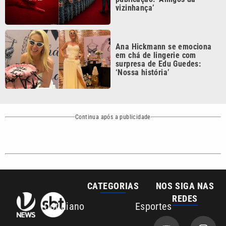
Ana Hickmann se emociona
em chá de lingerie com
surpresa de Edu Guedes:
‘Nossa história’
Continua após a publicidade
CATEGORIAS
NOS SIGA NAS
REDES
Cotidiano
Esportes
Mundo
Polícia
VTV é afiliada do
SBT na Região
Metropolitana de
Política
Variedades
Campinas e
Baixada Santista.