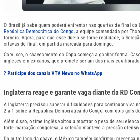
O Brasil já sabe quem poderá enfrentar nas quartas de final d
República Democrática do Congo,
a equipe comandada por Thoma
torneio. Agora, para que esse duelo se torne realidade, a Seleç
oitavas de final, em partida marcada para domingo.
Com isso, o chaveamento da Copa começa a ganhar forma. Caso a
ingleses e mexicanos, que promete ser um dos mais equilibrado
? Participe dos canais VTV News no WhatsApp
Inglaterra reage e garante vaga diante da RD Co
A Inglaterra precisou superar dificuldades para continuar viva n
2 a 1 sobre a República Democrática do Congo, com dois gols d
Além disso, o time inglês voltou a mostrar o peso de seu elenco
forte marcação congolesa, a seleção manteve a pressão ofensiva
Do outro lado da chave, o México também confirmou presença nas