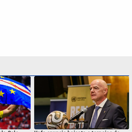
lo Colo-
Uefa anuncia boicote a torneios da
egocia com
Fifa e diz que seleções
europeias podem ficar fora da Copa
do Mundo
S SIGA NAS REDES