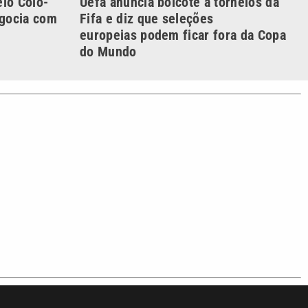
o com a VTV News
acidade