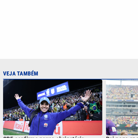
CBF confirma pausa obrigatória
Pai nega ap
durante a Copa do Mundo Feminina de
Seleção Bras
2027
CATEGORIAS