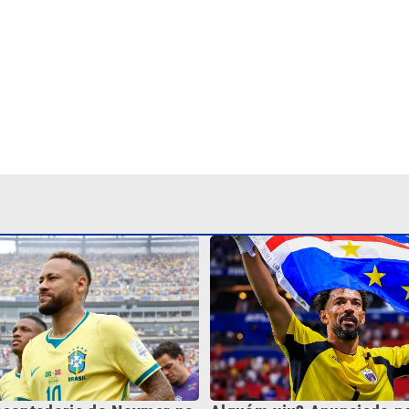
osentadoria de Neymar na
Alguém viu? Anunciado pe
ileira: ‘As coisas mudam’
Colo, Vozinha ‘some’ e n
clube do Marrocos
Continua após a publicidade
NO