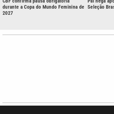
Cotidian
VTV é afiliada do SBT na
Polícia
Região Metropolitana de
Campinas e Baixada
Santista.
Sobre nós
Anuncie agora com a emissora VTV SBT
Ár
Copyright © 2026. Todos os direitos reservados | Empresa de 