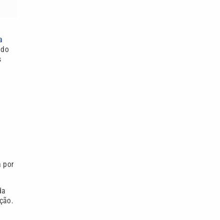
a
 do
s
a por
da
ção.