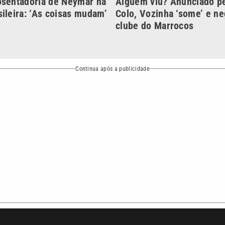
o
Esportes
Mundo
Política
Variedades
ea de cobertura que a VTV SBT acompanha:
Entre em contat
Comunicação PRM Ltda – CNPJ: 01.773.119.0001-60
Política de priv