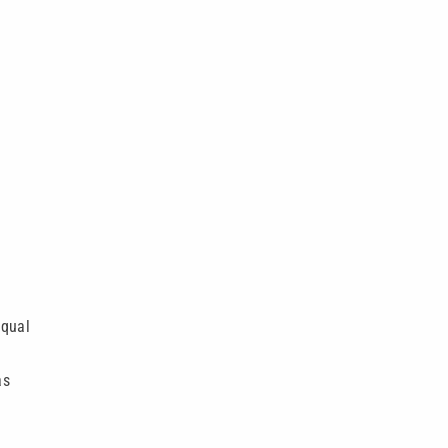
 qual
as