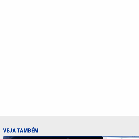
VEJA TAMBÉM
CBF confirma pausa obrigatória
Pai nega ap
durante a Copa do Mundo Feminina de
Seleção Bras
2027