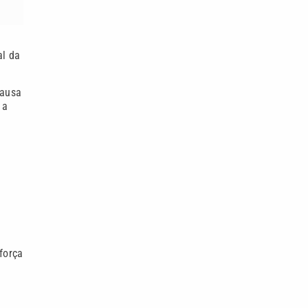
al da
causa
 a
força