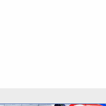
osentadoria de Neymar na
Alguém viu? Anunciado pe
ileira: ‘As coisas mudam’
Colo, Vozinha ‘some’ e n
clube do Marrocos