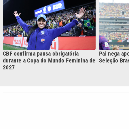
CATEGORIAS
Cotidian
VTV é afiliada do SBT na
Polícia
Região Metropolitana de
Campinas e Baixada
Santista.
Sobre nós
Anuncie agora com a emissora VTV SBT
Ár
Copyright © 2026. Todos os direitos reservados | Empresa de 