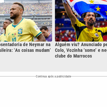
Continua após a publicidade
NO
o
Esportes
Mundo
Política
Variedades
ea de cobertura que a VTV SBT acompanha:
Entre em contat
Comunicação PRM Ltda – CNPJ: 01.773.119.0001-60
Política de priv