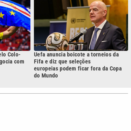
do Mundo
S SIGA NAS REDES
o com a VTV News
acidade