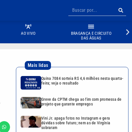
AO VIVO
BRAGANÇA E CIRCUITO
DAS ÁGUAS
Mais lidas
Quina 7084 sorteia R$ 4,6 milhões nesta quarta-
feira; veja o resultado
Greve da CPTM chega ao fim com promessa de
o
projeto que garante empregos
Vini Jr. apaga fotos no Instagram e gera
dúvidas sobre futuro; nem as de Virgínia
sobraram