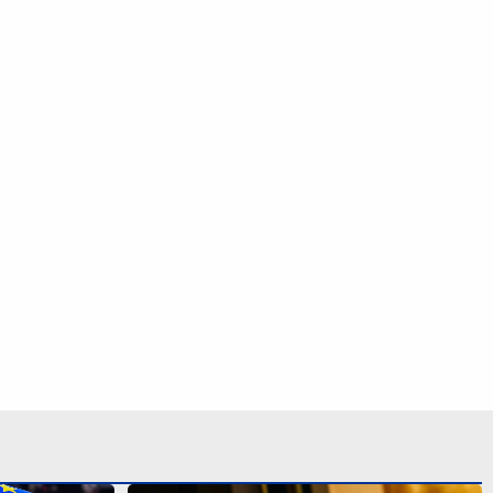
lo Colo-
Uefa anuncia boicote a torneios da
egocia com
Fifa e diz que seleções
europeias podem ficar fora da Copa