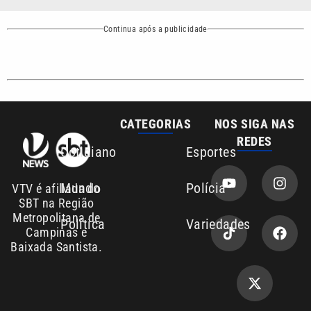
CATEGORIAS
NOS SIGA NAS
REDES
Cotidiano
Esportes
Mundo
Polícia
VTV é afiliada do
SBT na Região
Metropolitana de
Política
Variedades
Campinas e
Baixada Santista.
Sobre nós
Anuncie agora com a emissora VTV SBT
Área de cobertura que a VTV SBT acompanha: