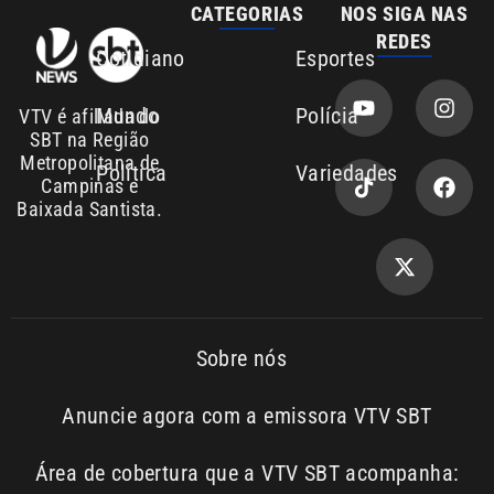
Mundo
Polícia
VTV é afiliada do
SBT na Região
Metropolitana de
Política
Variedades
Campinas e
Baixada Santista.
Sobre nós
Anuncie agora com a emissora VTV SBT
Área de cobertura que a VTV SBT acompanha:
Entre em contato com a VTV News
Copyright © 2026. Todos os