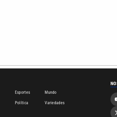
NO
o
Esportes
Mundo
Política
Variedades
ea de cobertura que a VTV SBT acompanha:
Entre em contat
Comunicação PRM Ltda – CNPJ: 01.773.119.0001-60
Política de priv