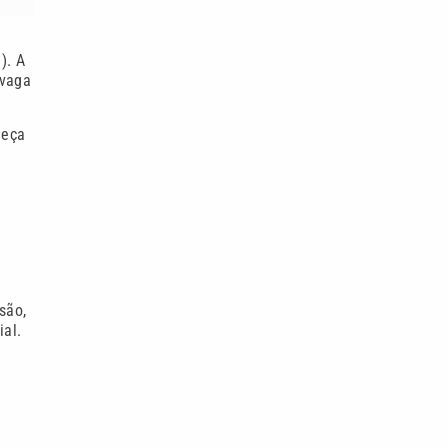
). A
 vaga
meça
são,
ial.