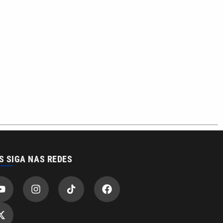
S SIGA NAS REDES
o com a VTV News
acidade