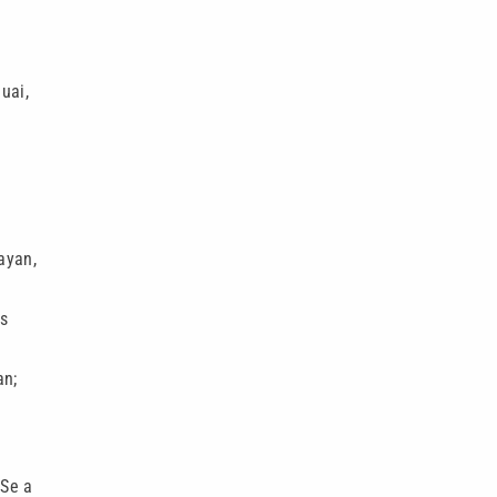
uai,
ayan,
as
an;
 Se a