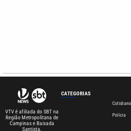
CATEGORIAS
Cotidian
VTV é afiliada do SBT na
Polícia
Região Metropolitana de
Campinas e Baixada
Santista.
Sobre nós
Anuncie agora com a emissora VTV SBT
Ár
Copyright © 2026. Todos os direitos reservados | Empresa de 