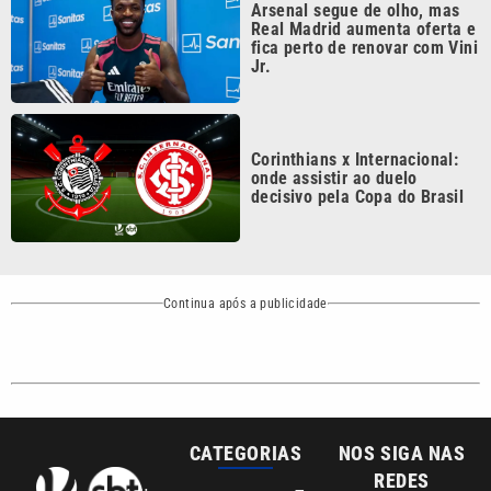
Jr.
Corinthians x Internacional:
onde assistir ao duelo
decisivo pela Copa do Brasil
Continua após a publicidade
CATEGORIAS
NOS SIGA NAS
REDES
Cotidiano
Esportes
Mundo
Polícia
VTV é afiliada do
SBT na Região