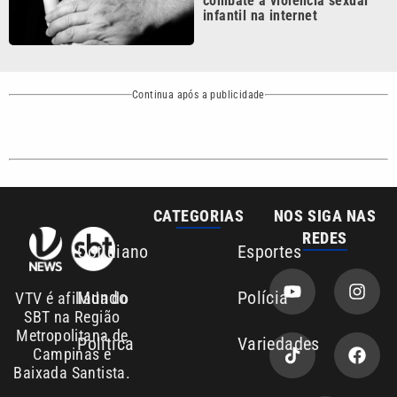
Continua após a publicidade
CATEGORIAS
NOS SIGA NAS
REDES
Cotidiano
Esportes
Mundo
Polícia
VTV é afiliada do
SBT na Região
Metropolitana de
Política
Variedades
Campinas e
Baixada Santista.