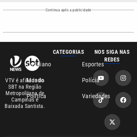
CATEGORIAS
NOS SIGA NAS
REDES
Cotidiano
Esportes
Mundo
Polícia
VTV é afiliada do
SBT na Região
Metropolitana de
Política
Variedades
Campinas e
Baixada Santista.
Sobre nós
Anuncie agora com a emissora VTV SBT
Área de cobertura que a VTV SBT acompanha: