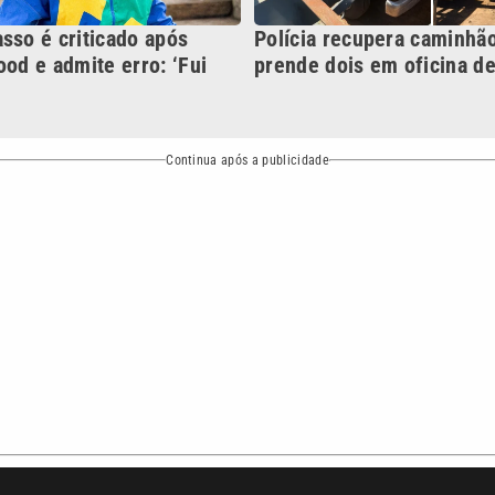
o
Esportes
Mundo
Política
Variedades
bertura que a VTV SBT acompanha:
Entre em contato com a VTV News
ão PRM Ltda – CNPJ: 01.773.119.0001-60
Política de privacidade