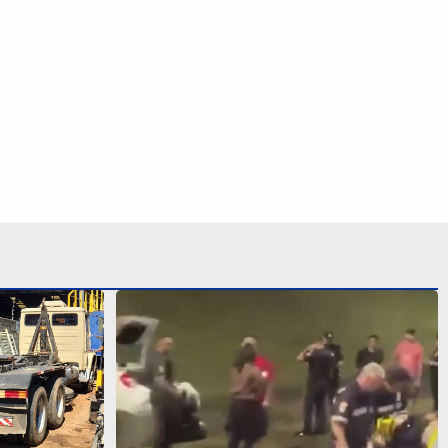
 furtado e
Carro bate em van, cai em córrego e
e Americana
deixa mulher ferida em Praia Grande;
VÍDEO
S SIGA NAS REDES