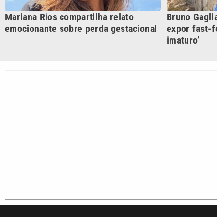
Cotidian
VTV é afiliada do SBT na
Polícia
Região Metropolitana de
Campinas e Baixada
Santista.
Sobre nós
Anuncie agora com a emissora VTV SBT
Área de co
Copyright © 2026. Todos os direitos reservados | Empresa de Comunicaç