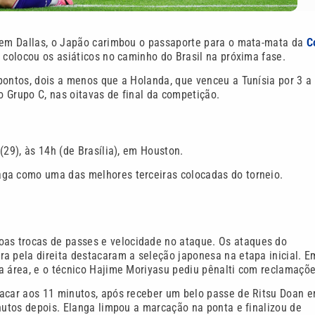
, em Dallas, o Japão carimbou o passaporte para o mata-mata da
C
, colocou os asiáticos no caminho do Brasil na próxima fase.
pontos, dois a menos que a Holanda, que venceu a Tunísia por 3 a 
do Grupo C, nas oitavas de final da competição.
(29), às 14h (de Brasília), em Houston.
aga como uma das melhores terceiras colocadas do torneio.
as trocas de passes e velocidade no ataque. Os ataques do
ra pela direita destacaram a seleção japonesa na etapa inicial. 
a área, e o técnico Hajime Moriyasu pediu pênalti com reclamaçõe
lacar aos 11 minutos, após receber um belo passe de Ritsu Doan 
nutos depois. Elanga limpou a marcação na ponta e finalizou de