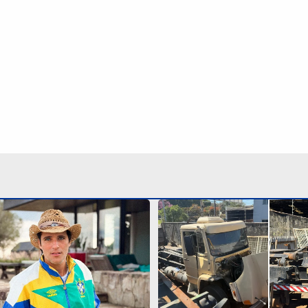
sso é criticado após
Polícia recupera caminhão
ood e admite erro: ‘Fui
prende dois em oficina d
Continua após a publicidade
NO