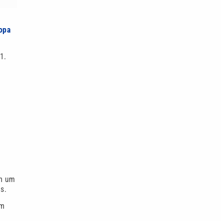
opa
1.
Em um
s.
em