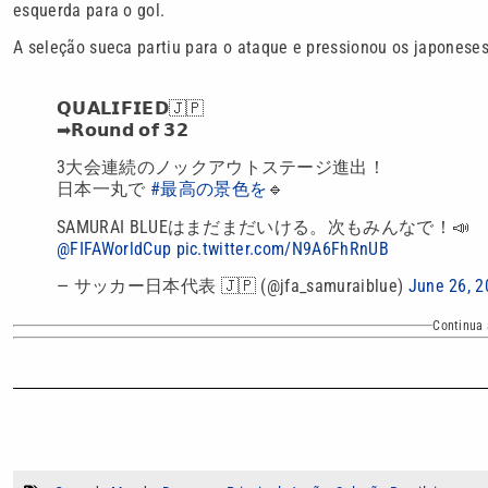
esquerda para o gol.
A seleção sueca partiu para o ataque e pressionou os japoneses 
𝗤𝗨𝗔𝗟𝗜𝗙𝗜𝗘𝗗🇯🇵
➡︎𝗥𝗼𝘂𝗻𝗱 𝗼𝗳 𝟯𝟮
3大会連続のノックアウトステージ進出！
日本一丸で
#最高の景色を
🔹
SAMURAI BLUEはまだまだいける。次もみんなで！📣
@FIFAWorldCup
pic.twitter.com/N9A6FhRnUB
— サッカー日本代表 🇯🇵 (@jfa_samuraiblue)
June 26, 2
Continua 