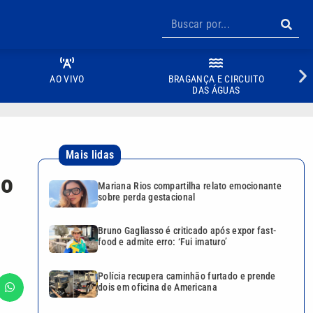
AO VIVO
BRAGANÇA E CIRCUITO
DAS ÁGUAS
Mais lidas
 o
Mariana Rios compartilha relato emocionante
sobre perda gestacional
Bruno Gagliasso é criticado após expor fast-
food e admite erro: ‘Fui imaturo’
Polícia recupera caminhão furtado e prende
dois em oficina de Americana