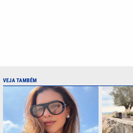
VEJA TAMBÉM
Mariana Rios compartilha relato
Bruno Gaglia
emocionante sobre perda gestacional
expor fast-f
imaturo’
CATEGORIAS