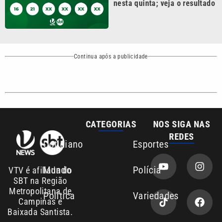
Continua após a publicidade
CATEGORIAS
NOS SIGA NAS
REDES
Cotidiano
Esportes
Mundo
Polícia
VTV é afiliada do
SBT na Região
Metropolitana de
Política
Variedades
Campinas e
Baixada Santista.