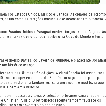
ada nos Estados Unidos, México e Canadá. As cidades de Toronto
es, assim como as atrações musicais que acompanham o torneio. 
uanto Estados Unidos e Paraguai medem forças em Los Angeles às
a é a primeira vez que o Canadá recebe uma Copa do Mundo e tenta
al Alphonso Davies, do Bayern de Munique, e o atacante Jonatha
e um histórico avanço.
car fora das últimas três edições. A classificação foi assegurada
40 anos, o experiente atacante Edin Dzeko segue como principal
to desta sexta-feira também marcará um encontro inédito, já que
iciais nem em amistosos.
 campo em busca da vitória. A seleção norte-americana chega emb
 Christian Pulisic. O retrospecto recente também favorece os
o disputado em novembro do ano passado.