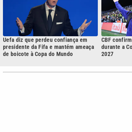
CATEGORIAS
Cotidian
VTV é afiliada do SBT na
Polícia
Região Metropolitana de
Campinas e Baixada
Santista.
Sobre nós
Anuncie agora com a emissora VTV SBT
Área de co
Copyright © 2026. Todos os direitos reservados | Empresa de Comunicaç