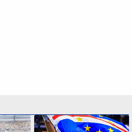
e Neymar na
Alguém viu? Anunciado pelo Colo-
oisas mudam’
Colo, Vozinha ‘some’ e negocia com
clube do Marrocos