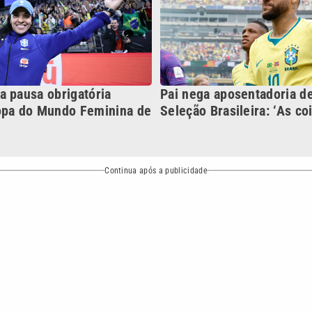
NO
o
Esportes
Mundo
Política
Variedades
bertura que a VTV SBT acompanha:
Entre em contato com a VTV News
ão PRM Ltda – CNPJ: 01.773.119.0001-60
Política de privacidade