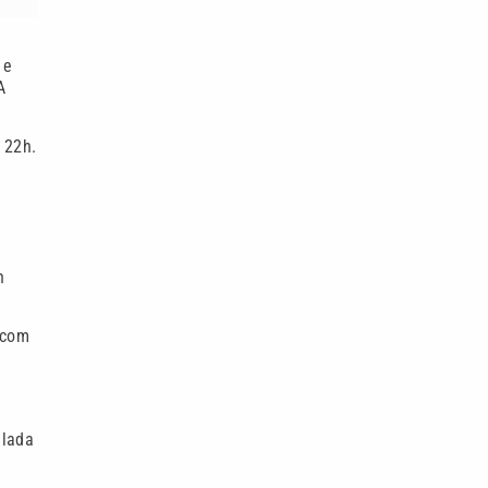
 e
A
 22h.
n
 com
alada