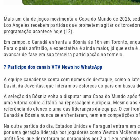
Mais um dia de jogos movimenta a Copa do Mundo de 2026, sedi
Los Angeles recebem partidas que prometem agitar os torcedor
programação acontece hoje (12).
Em campo, o Canadá enfrenta a Bósnia às 16h em Toronto, enq
Para o país anfitrião, a expectativa é ainda maior, já que est
avançar de fase em sua terceira participação no torneio.
? Participe dos canais VTV News no WhatsApp
A equipe canadense conta com nomes de destaque, como o later
David, da Juventus, que lideram os esforços do país em busca d
A seleção da Bósnia volta a disputar uma Copa do Mundo após fi
uma vitória sobre a Itália na repescagem europeia. Mesmo aos 
referência do elenco e uma das lideranças da equipe. O confron
Canadá e Bósnia nunca se enfrentaram, nem em competições of
Na outra partida do dia, Estados Unidos e Paraguai entram em
por uma geração liderada por jogadores como Weston McKennie e
anfitriões, que derrotaram os paraguaios por 2 a 1 em amistos