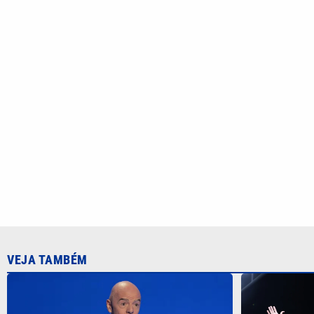
VEJA TAMBÉM
Uefa diz que perdeu confiança em
CBF confirm
presidente da Fifa e mantém ameaça
durante a C
de boicote à Copa do Mundo
2027