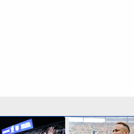
a pausa obrigatória
Pai nega aposentadoria d
opa do Mundo Feminina de
Seleção Brasileira: ‘As c
Continua após a publicidade