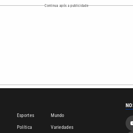
bertura que a VTV SBT acompanha:
Entre em contato com a VTV News
ão PRM Ltda – CNPJ: 01.773.119.0001-60
Política de privacidade