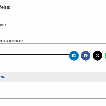
eira:
ortv
após a publicidade
erra