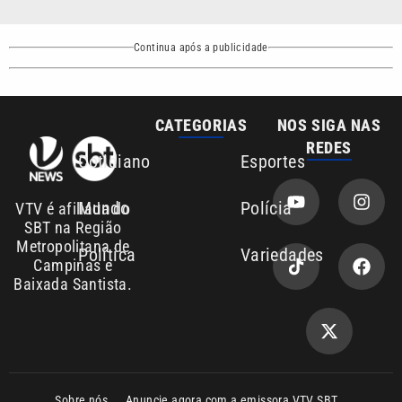
Continua após a publicidade
CATEGORIAS
NOS SIGA NAS
REDES
Cotidiano
Esportes
Mundo
Polícia
VTV é afiliada do
SBT na Região
Metropolitana de
Política
Variedades
Campinas e
Baixada Santista.
Sobre nós
Anuncie agora com a emissora VTV SBT