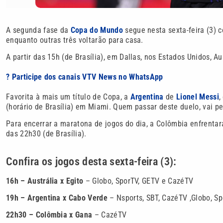
A segunda fase da
Copa do Mundo
segue nesta sexta-feira (3) c
enquanto outras três voltarão para casa.
A partir das 15h (de Brasília), em Dallas, nos Estados Unidos, 
? Participe dos canais VTV News no WhatsApp
Favorita à mais um título de Copa, a
Argentina
de
Lionel Messi
,
(horário de Brasília) em Miami. Quem passar deste duelo, vai peg
Para encerrar a maratona de jogos do dia, a Colômbia enfrentar
das 22h30 (de Brasília).
Confira os jogos desta sexta-feira (3):
16h – Austrália x Egito
– Globo, SporTV, GETV e CazéTV
19h – Argentina x Cabo Verde
– Nsports, SBT, CazéTV ,Globo, S
22h30 – Colômbia x Gana
– CazéTV