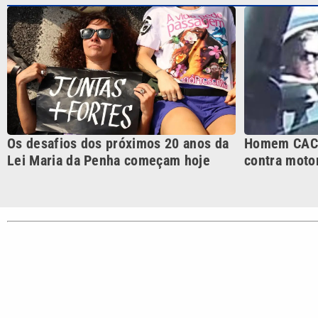
CATEGORIAS
Cotidian
VTV é afiliada do SBT na
Polícia
Região Metropolitana de
Campinas e Baixada
Santista.
Sobre nós
Anuncie agora com a emissora VTV SBT
Área de co
Copyright © 2026. Todos os direitos reservados | Empresa de Comunicaç