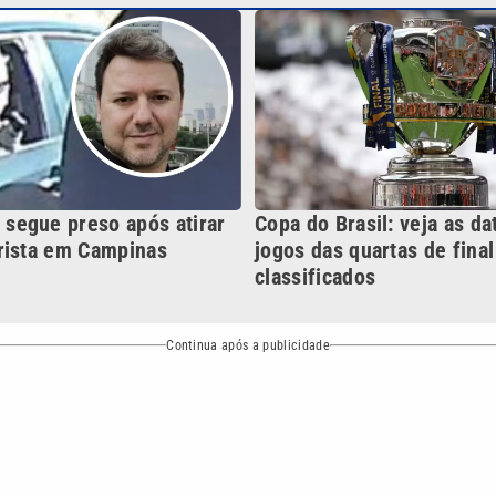
classificados
Continua após a publicidade
NO
o
Esportes
Mundo
Política
Variedades
bertura que a VTV SBT acompanha:
Entre em contato com a VTV News
ão PRM Ltda – CNPJ: 01.773.119.0001-60
Política de privacidade