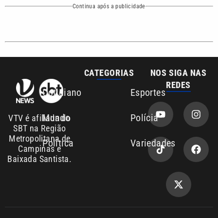
CATEGORIAS
NOS SIGA NAS
REDES
Cotidiano
Esportes
Mundo
Polícia
VTV é afiliada do
SBT na Região
Metropolitana de
Política
Variedades
Campinas e
Baixada Santista.
Sobre nós
Anuncie agora com a emissora VTV SBT
Área de cobertura que a VTV SBT acompanha:
Entre em contato com a VTV News