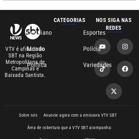
Cotidiano
Esportes
Mundo
Polícia
VTV é afiliada do
SBT na Região
Metropolitana de
Política
Variedades
Campinas e
Baixada Santista.
Sobre nós
Anuncie agora com a emissora VTV SBT
Área de cobertura que a VTV SBT acompanha:
Entre em contato com a VTV News
Copyright © 2026. Todos os direitos
Política de privacidade
reservados | Empresa de Comunicação PRM