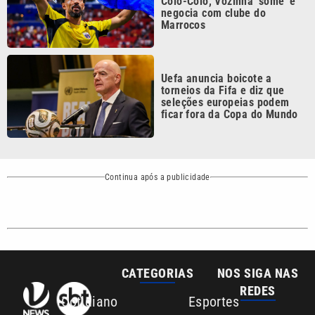
Uefa anuncia boicote a
torneios da Fifa e diz que
seleções europeias podem
ficar fora da Copa do Mundo
Continua após a publicidade
CATEGORIAS
NOS SIGA NAS
REDES
Cotidiano
Esportes
Mundo
Polícia
VTV é afiliada do
SBT na Região
Metropolitana de
Política
Variedades
Campinas e