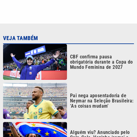
VEJA TAMBÉM
CBF confirma pausa
obrigatória durante a Copa do
Mundo Feminina de 2027
Pai nega aposentadoria de
Neymar na Seleção Brasileira:
‘As coisas mudam’
Alguém viu? Anunciado pelo
Colo-Colo, Vozinha ‘some’ e
negocia com clube do
Marrocos