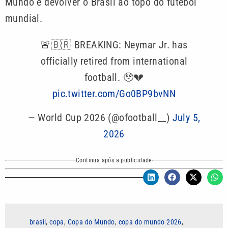
Mundo e devolver o Brasil ao topo do futebol
mundial.
🚨🇧🇷 BREAKING: Neymar Jr. has
officially retired from international
football. 🥹💔
pic.twitter.com/Go0BP9bvNN
— World Cup 2026 (@ofootball__)
July 5,
2026
Continua após a publicidade
brasil
,
copa
,
Copa do Mundo
,
copa do mundo 2026
,