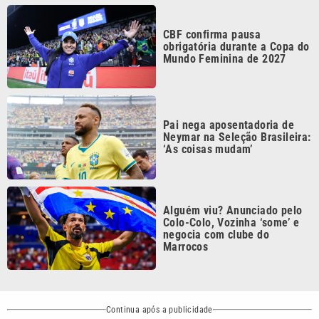
Colo-Colo, Vozinha ‘some’ e
negocia com clube do
Marrocos
Continua após a publicidade
CATEGORIAS
NOS SIGA NAS
REDES
Cotidiano
Esportes
Mundo
Polícia
VTV é afiliada do
SBT na Região
Metropolitana de
Política
Variedades
Campinas e
Baixada Santista.