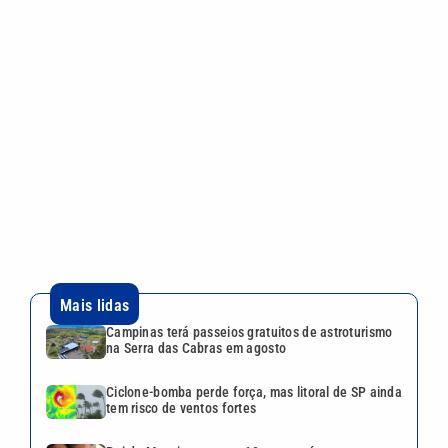
Mais lidas
Campinas terá passeios gratuitos de astroturismo
na Serra das Cabras em agosto
Ciclone-bomba perde força, mas litoral de SP ainda
tem risco de ventos fortes
Pai de Messi morre aos 68 anos após agravamento
de doença
Rocha Auto Peças celebra aniversário de 34 anos
com campanha válida até agosto
Quina 7086 sorteia R$ 600 mil nesta sexta; veja o
resultado