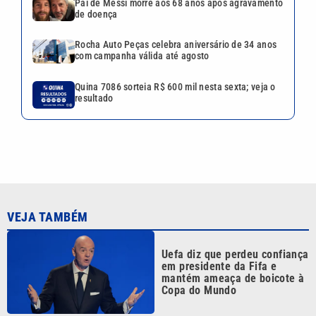
VEJA TAMBÉM
Uefa diz que perdeu confiança
em presidente da Fifa e
mantém ameaça de boicote à
Copa do Mundo
CBF confirma pausa
obrigatória durante a Copa do
Mundo Feminina de 2027
Pai nega aposentadoria de
Neymar na Seleção Brasileira:
‘As coisas mudam’
Alguém viu? Anunciado pelo