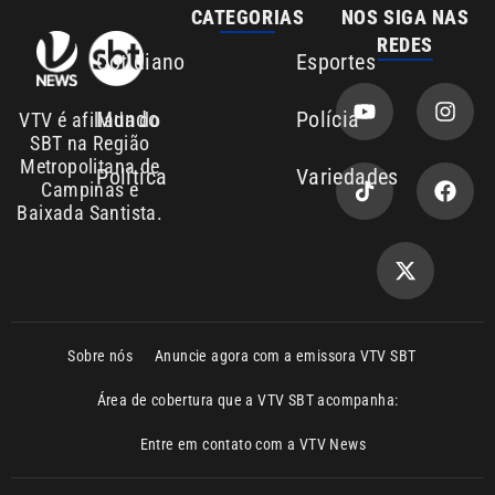
Mundo
Polícia
VTV é afiliada do
SBT na Região
Metropolitana de
Política
Variedades
Campinas e
Baixada Santista.
Sobre nós
Anuncie agora com a emissora VTV SBT
Área de cobertura que a VTV SBT acompanha:
Entre em contato com a VTV News
Copyright © 2026. Todos os direitos
Política de privacidade
reservados | Empresa de Comunicação PRM
Ltda – CNPJ: 01.773.119.0001-60