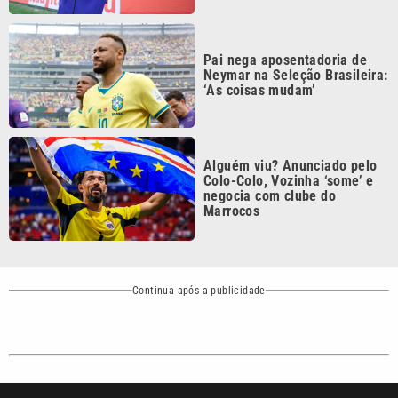
Pai nega aposentadoria de
Neymar na Seleção Brasileira:
‘As coisas mudam’
Alguém viu? Anunciado pelo
Colo-Colo, Vozinha ‘some’ e
negocia com clube do
Marrocos
Continua após a publicidade
CATEGORIAS
NOS SIGA NAS
REDES
Cotidiano
Esportes