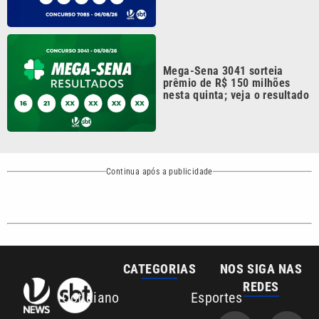
Mega-Sena 3041 sorteia
prêmio de R$ 150 milhões
nesta quinta; veja o resultado
Continua após a publicidade
CATEGORIAS
NOS SIGA NAS
REDES
Cotidiano
Esportes
Mundo
Polícia
VTV é afiliada do
SBT na Região
Metropolitana de
Política
Variedades
Campinas e