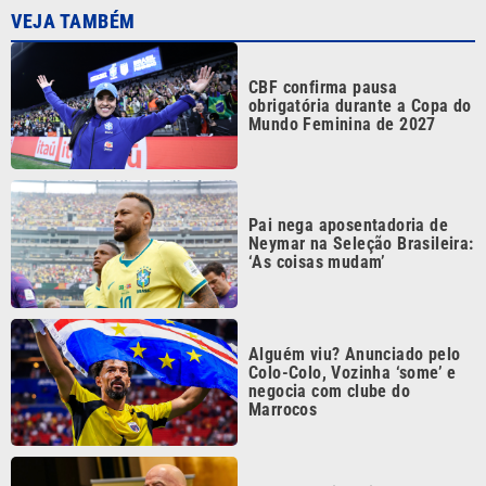
CBF confirma pausa
obrigatória durante a Copa do
Mundo Feminina de 2027
Pai nega aposentadoria de
Neymar na Seleção Brasileira:
‘As coisas mudam’
Alguém viu? Anunciado pelo
Colo-Colo, Vozinha ‘some’ e
negocia com clube do
Marrocos
Uefa anuncia boicote a
torneios da Fifa e diz que
seleções europeias podem