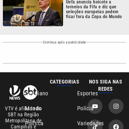
ficar fora da Copa do Mundo
Continua após a publicidade
CATEGORIAS
NOS SIGA NAS
REDES
Cotidiano
Esportes
Mundo
Polícia
VTV é afiliada do
SBT na Região
Metropolitana de
Política
Variedades
Campinas e
Baixada Santista.