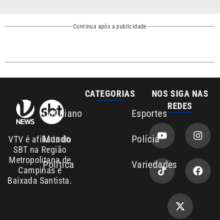
Continua após a publicidade
CATEGORIAS
NOS SIGA NAS
REDES
Cotidiano
Esportes
Mundo
Polícia
VTV é afiliada do
SBT na Região
Metropolitana de
Política
Variedades
Campinas e
Baixada Santista.
Sobre nós
Anuncie agora com a emissora VTV SBT
Área de cobertura que a VTV SBT acompanha: