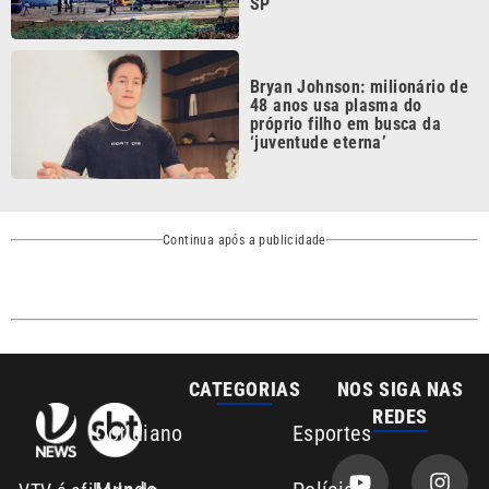
Bryan Johnson: milionário de
48 anos usa plasma do
próprio filho em busca da
‘juventude eterna’
Continua após a publicidade
CATEGORIAS
NOS SIGA NAS
REDES
Cotidiano
Esportes
Mundo
Polícia
VTV é afiliada do
SBT na Região
Metropolitana de
Política
Variedades
Campinas e
Baixada Santista.