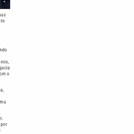
mas
nte
ando
anos,
gacia
com o
a,
uma
m.
 por
i