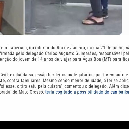
m Itaperuna, no interior do Rio de Janeiro, no dia 21 de junho, n
onfirmada pelo delegado Carlos Augusto Guimarães, responsável pe
tenção do jovem de 14 anos de viajar para Água Boa (MT) para fic
Civil, exclui da sucessão herdeiros ou legatários que forem autore
ste, contra familiares. Mesmo sendo menor de idade, a lei se aplic
foi esse, o tiro saiu pela culatra”, comentou o delegado. Além diss
orada, de Mato Grosso,
teria cogitado a possibilidade de canibali