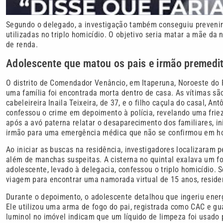
Segundo o delegado, a investigação também conseguiu prevenir
utilizadas no triplo homicídio. O objetivo seria matar a mãe da
de renda.
Adolescente que matou os pais e irmão premedi
O distrito de Comendador Venâncio, em Itaperuna, Noroeste do R
uma família foi encontrada morta dentro de casa. As vítimas são
cabeleireira Inaila Teixeira, de 37, e o filho caçula do casal, A
confessou o crime em depoimento à polícia, revelando uma frie
após a avó paterna relatar o desaparecimento dos familiares, 
irmão para uma emergência médica que não se confirmou em hos
Ao iniciar as buscas na residência, investigadores localizaram 
além de manchas suspeitas. A cisterna no quintal exalava um for
adolescente, levado à delegacia, confessou o triplo homicídio. 
viagem para encontrar uma namorada virtual de 15 anos, residen
Durante o depoimento, o adolescente detalhou que ingeriu ener
Ele utilizou uma arma de fogo do pai, registrada como CAC e g
luminol no imóvel indicam que um líquido de limpeza foi usado p