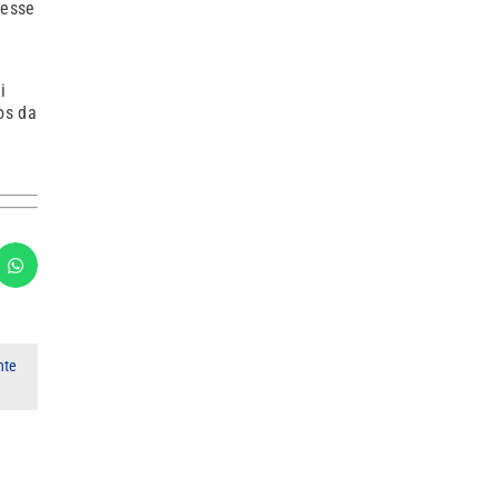
vesse
i
os da
nte