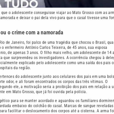
 que o adolescente conseguisse viajar ao Mato Grosso com as ar
 namorada e deixar o pai dela vivo para que o casal tivesse uma fo
tou o crime com a namorada
io de Janeiro, foi palco de uma tragédia que chocou o Brasil, qu
 o enfermeiro Antônio Carlos Teixeira, de 45 anos, sua esposa
ntônio, de apenas 3 anos. O filho mais velho, um adolescente de 14 
za que surpreendeu os investigadores. A ocorrência chegou à dele
inicialmente explicado pelo adolescente como uma saída dos pais 
pitais da região.
pertences do adolescente junto aos celulares dos pais em uma bols
te odor, e ali foram encontrados os corpos das três vítimas. O
Segundo ele, a motivação seria a proibição dos pais em relação a 
te em Mato Grosso, que já foi ouvida pela polícia.
gético para se manter acordado e aguardou os familiares dormire
uardada embaixo do colchão do casal. Marcas de sangue reveladas
ara facilitar o deslocamento dos corpos até a cisterna. A arma fo