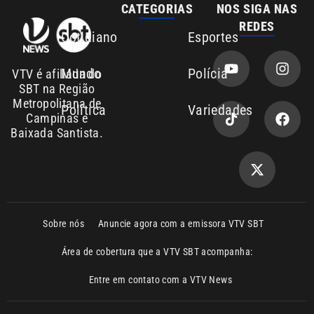
Mundo
Polícia
VTV é afiliada do
SBT na Região
Metropolitana de
Política
Variedades
Campinas e
Baixada Santista.
Sobre nós
Anuncie agora com a emissora VTV SBT
Área de cobertura que a VTV SBT acompanha:
Entre em contato com a VTV News
Copyright © 2026. Todos os direitos
Política de privacidade
reservados | Empresa de Comunicação PRM
Ltda – CNPJ: 01.773.119.0001-60