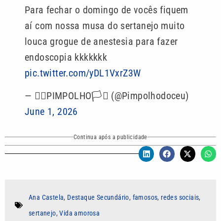
Para fechar o domingo de vocês fiquem
aí com nossa musa do sertanejo muito
louca grogue de anestesia para fazer
endoscopia kkkkkkk
pic.twitter.com/yDL1VxrZ3W
— 🏳️‍🌈PIMPOLHO🏳️‍⚧️ (@Pimpolhodoceu)
June 1, 2026
Continua após a publicidade
Ana Castela
,
Destaque Secundário
,
famosos
,
redes sociais
,
sertanejo
,
Vida amorosa