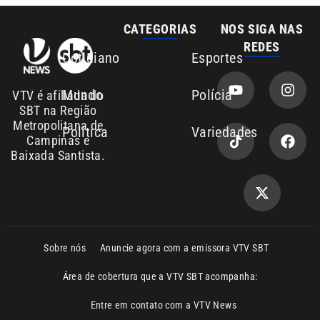
Mundo
Polícia
VTV é afiliada do
SBT na Região
Metropolitana de
Política
Variedades
Campinas e
Baixada Santista.
Sobre nós
Anuncie agora com a emissora VTV SBT
Área de cobertura que a VTV SBT acompanha:
Entre em contato com a VTV News
Copyright © 2026. Todos os direitos
Política de privacidade
reservados | Empresa de Comunicação PRM
Ltda – CNPJ: 01.773.119.0001-60