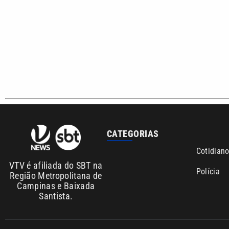
CATEGORIAS
Cotidian
VTV é afiliada do SBT na
Polícia
Região Metropolitana de
Campinas e Baixada
Santista.
Sobre nós
Anuncie agora com a emissora VTV SBT
Área de co
Copyright © 2026. Todos os direitos reservados | Empresa de Comunicaç