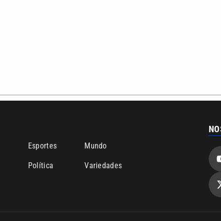
NO
o
Esportes
Mundo
Política
Variedades
bertura que a VTV SBT acompanha:
Entre em contato com a VTV News
ão PRM Ltda – CNPJ: 01.773.119.0001-60
Política de privacidade