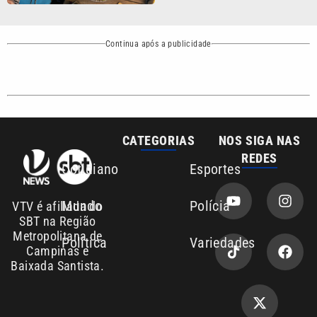
Continua após a publicidade
CATEGORIAS
NOS SIGA NAS
REDES
Cotidiano
Esportes
Mundo
Polícia
VTV é afiliada do
SBT na Região
Metropolitana de
Política
Variedades
Campinas e
Baixada Santista.
Sobre nós
Anuncie agora com a emissora VTV SBT
Área de cobertura que a VTV SBT acompanha: