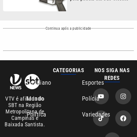
Continua após a publicidade
CATEGORIAS
NOS SIGA NAS
REDES
Cotidiano
Esportes
Mundo
Polícia
VTV é afiliada do
SBT na Região
Metropolitana de
Política
Variedades
Campinas e
Baixada Santista.
Sobre nós
Anuncie agora com a emissora VTV SBT