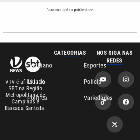
CATEGORIAS
NOS SIGA NAS
REDES
Cotidiano
Esportes
Mundo
Polícia
VTV é afiliada do
SBT na Região
Metropolitana de
Política
Variedades
Campinas e
Baixada Santista.
Sobre nós
Anuncie agora com a emissora VTV SBT